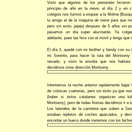
Visto que algunos de los presentes hiciero
principio de año en la nieve, el día 2 y en 
coleguis nos fuimos a esquiar a la Molina (Busq
tu amigo el de la maquina de nieve para que me 
pero sin exito, jejeje) despues de 5 años sin 
pasamos un día super alucinante. Ya colga
adelante, pues las hice con el movil y tengo que 
El día 3, quedé con mi brother y family con su 
mi Sorento, para hacer la ruta del Montseny
nevado, y visto la envidia que nos habíais
decidimos irnos dirección Montseny
Intentamos la noche anterior rapidamente bajar 
de crónicas cuatreras, pero sin éxito ya que no
(haber si éstos catalanes organizan una kd
Montseny), pero de todas fromas decidimos ir a l
Los laterales de la carretera que suben a Sa
estaban repletos de coches aparcados, y deci
encontar un hueco donde meternos con los bicho