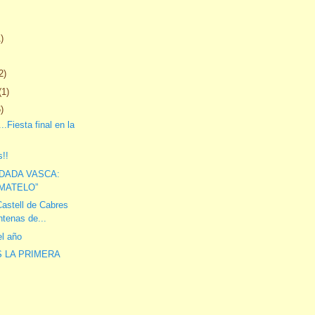
)
1)
2)
(1)
6)
..Fiesta final en la
!!
DADA VASCA:
AMATELO”
astell de Cabres
ntenas de...
l año
 LA PRIMERA