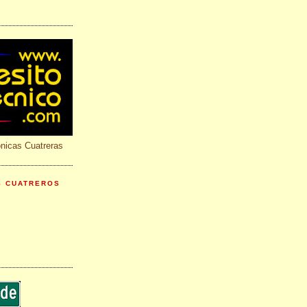
onicas Cuatreras
S CUATREROS