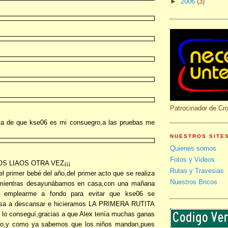
►
2006
(3)
Patrocinador de Cr
ita de que kse06 es mi consuegro,a las pruebas me
NUESTROS SITE
Quienes somos
Fotos y Videos
OS LIAOS OTRA VEZ¡¡¡
Rutas y Travesias
l primer bebé del año,del primer acto que se realiza
Nuestros Bricos
,mientras desayunábamos en casa,con una mañana
e emplearme a fondo para evitar que kse06 se
asa a descansar e hicieramos LA PRIMERA RUTITA
l lo conseguí,gracias a que Alex tenía muchas ganas
ineo,y como ya sabemos que los niños mandan,pues