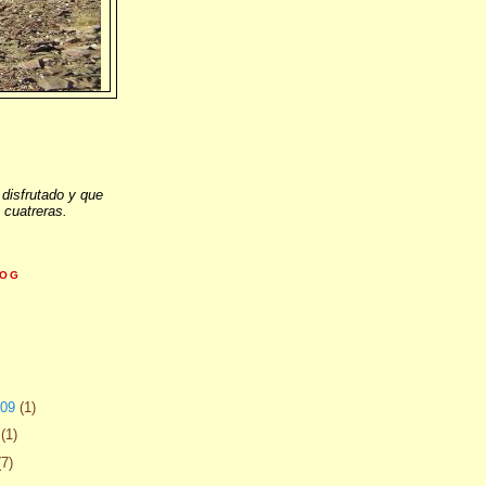
 disfrutado y que
 cuatreras.
LOG
009
(1)
9
(1)
(7)