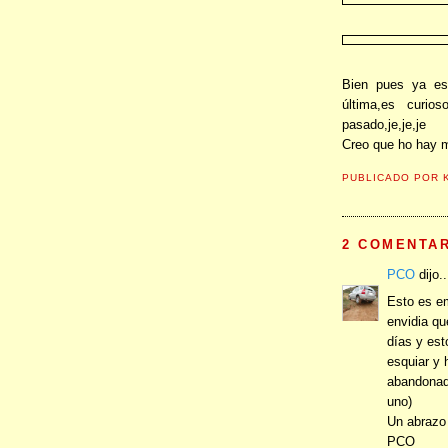
Bien pues ya es
última,es curio
pasado,je,je,je
Creo que ho hay m
PUBLICADO POR
2 COMENTAR
PCO
dijo..
Esto es em
envidia qu
días y est
esquiar y 
abandonad
uno)
Un abrazo
PCO