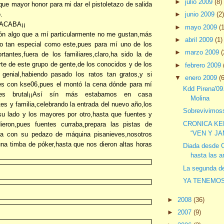
►
julio 2009
(8)
que mayor honor para mi dar el pistoletazo de salida
►
junio 2009
(2
.
 ACABA¡¡
►
mayo 2009
(
ón algo que a mí particularmente no me gustan,más
►
abril 2009
(1)
ño tan especial como este,pues para mí uno de los
►
marzo 2009
(
antes,fuera de los familiares,claro,ha sido la de
rte de este grupo de gente,de los conocidos y de los
►
febrero 2009
 genial,habiendo pasado los ratos tan gratos,y si
▼
enero 2009
(
es con kse06,pues el montó la cena dónde para mí
Kdd Pirena'09.
ues brutal¡¡Así sín más estabamos en casa
Molina
es y familia,celebrando la entrada del nuevo año,los
Sobrevivimoss
u lado y los mayores por otro,hasta que fuentes y
CRONICA KE
dieron,pues fuentes curraba,prepara las pistas de
“VEN Y J
na con su pedazo de máquina pisanieves,nosotros
a timba de póker,hasta que nos dieron altas horas
Diada desde C
hasta las a
La segunda de
YA TENEMOS
►
2008
(36)
►
2007
(9)