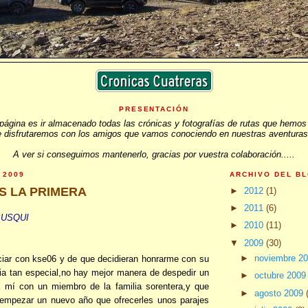
PRESENTACIÓN
página es ir almacenado todas las crónicas y fotografías de rutas que hemos
 disfrutaremos con los amigos que vamos conociendo en nuestras aventuras
A ver si conseguimos mantenerlo, gracias por vuestra colaboración.....
 2009
ARCHIVO DEL B
S LA PRIMERA
►
2012
(1)
►
2011
(6)
BUSQUI
►
2010
(11)
▼
2009
(30)
►
noviembre 2
iar con kse06 y de que decidieran honrarme con su
ia tan especial,no hay mejor manera de despedir un
►
octubre 200
a mí con un miembro de la familia sorentera,y que
►
agosto 2009
empezar un nuevo año que ofrecerles unos parajes