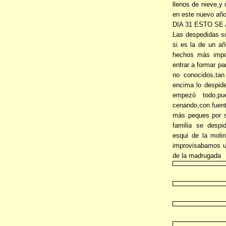
llenos de nieve,y 
en este nuevo año
DIA 31 ESTO SE
Las despedidas s
si es la de un a
hechos más import
entrar a formar pa
no conocidos,tan
encima lo despid
empezó todo,p
cenando,con fuent
más peques por s
familia se despi
esqui de la moli
improvisabamos un
de la madrugada