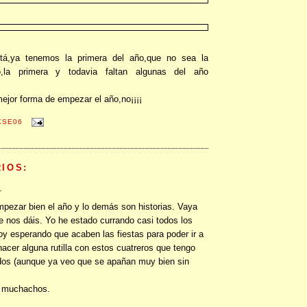
tá,ya tenemos la primera del año,que no sea la
so,la primera y todavia faltan algunas del año
ejor forma de empezar el año,no¡¡¡¡
KSE06
IOS:
.
pezar bien el año y lo demás son historias. Vaya
e nos dáis. Yo he estado currando casi todos los
oy esperando que acaben las fiestas para poder ir a
hacer alguna rutilla con estos cuatreros que tengo
os (aunque ya veo que se apañan muy bien sin
 muchachos.