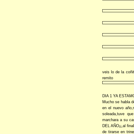
veis lo de la coñ
remito
DIA 1 YA ESTAM
Mucho se habla de
en el nuevo año
soleada,tuve qu
marchara a su c
DEL AÑO¡¡,al fina
de tirarse en tr